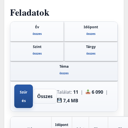
Feladatok
Év
Időpont
összes
összes
Szint
Tárgy
összes
összes
Téma
összes
Találat:
11
|
6 090
|
Szűr
Összes
7,4 MB
és
Időpont