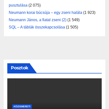
pusztulása
(2 075)
Neumann korai búcsúja – egy zseni halála
(1 923)
Neumann János, a fiatal zseni (2)
(1 549)
SQL – A táblák összekapcsolása
(1 505)
Posztok
KÖZISMERETI