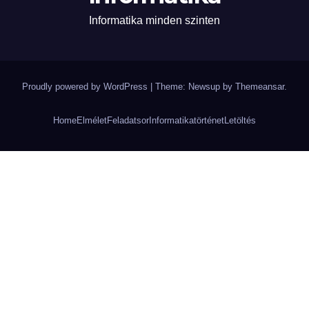
Informatika minden szinten
Proudly powered by WordPress
|
Theme: Newsup by
Themeansar
.
Home
Elmélet
Feladatsor
Informatikatörténet
Letöltés