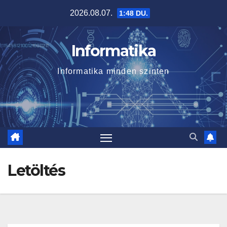
Skip
2026.08.07.
1:48 DU.
to
content
Informatika
Informatika minden szinten
Letöltés