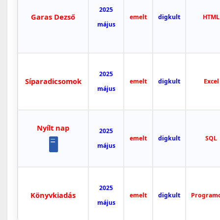
2025
Garas Dezső
emelt
digkult
HTML
május
2025
Síparadicsomok
emelt
digkult
Excel
május
Nyílt nap
2025
emelt
digkult
SQL
🖥
május
2025
Könyvkiadás
emelt
digkult
Program
május