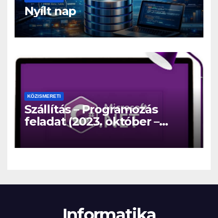
Nyílt nap
KÖZISMERETI
Szállítás – Programozás
feladat (2023. október –
közép)
Informatika