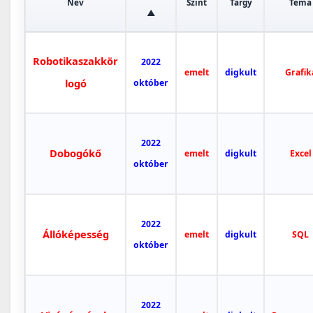
Név
Szint
Tárgy
Téma
▲
Robotikaszakkör
2022
emelt
digkult
Grafik
logó
október
2022
Dobogókő
emelt
digkult
Excel
október
2022
Állóképesség
emelt
digkult
SQL
október
2022