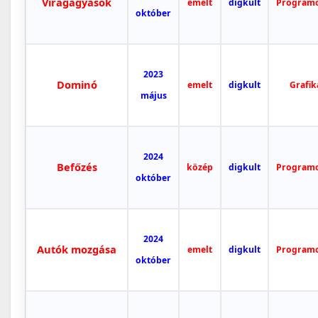
Virágágyások
emelt
digkult
Program
október
2023
Dominó
emelt
digkult
Grafik
május
2024
Befőzés
közép
digkult
Program
október
2024
Autók mozgása
emelt
digkult
Program
október