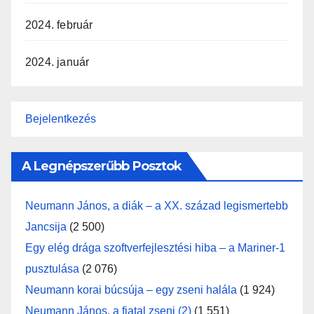
2024. február
2024. január
Bejelentkezés
A Legnépszerűbb Posztok
Neumann János, a diák – a XX. század legismertebb
Jancsija
(2 500)
Egy elég drága szoftverfejlesztési hiba – a Mariner-1
pusztulása
(2 076)
Neumann korai búcsúja – egy zseni halála
(1 924)
Neumann János, a fiatal zseni (2)
(1 551)