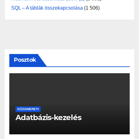
SQL – A táblák összekapcsolása
(1 506)
Posztok
KÖZISMERETI
Adatbázis-kezelés