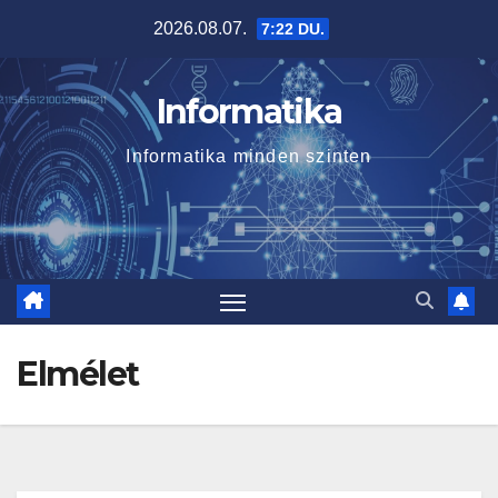
Skip
2026.08.07.
7:22 DU.
to
content
Informatika
Informatika minden szinten
Elmélet