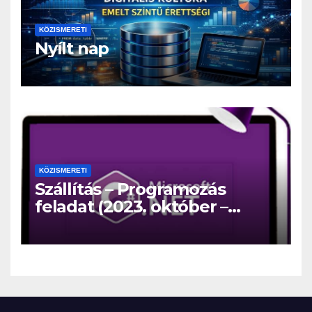
KÖZISMERETI
Nyílt nap
KÖZISMERETI
Szállítás – Programozás
feladat (2023. október –
közép)