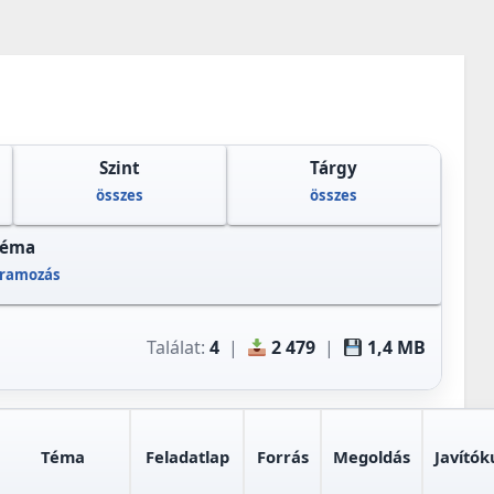
Szint
Tárgy
összes
összes
Téma
ramozás
Találat:
4
|
2 479
|
1,4 MB
Téma
Feladatlap
Forrás
Megoldás
Javítók