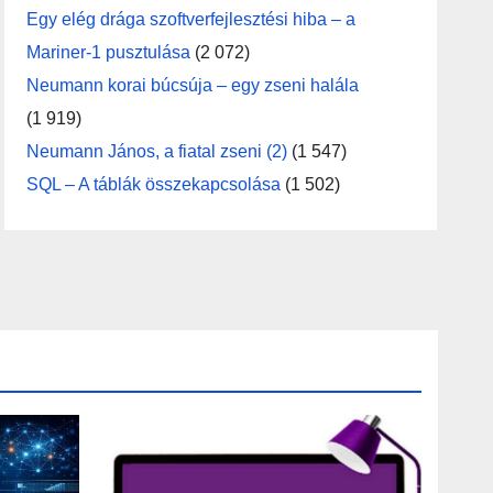
Egy elég drága szoftverfejlesztési hiba – a
Mariner-1 pusztulása
(2 072)
Neumann korai búcsúja – egy zseni halála
(1 919)
Neumann János, a fiatal zseni (2)
(1 547)
SQL – A táblák összekapcsolása
(1 502)