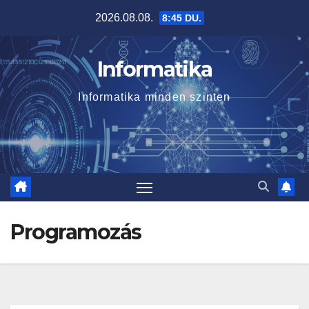
Skip
2026.08.08.
8:45 DU.
to
content
Informatika
Informatika minden szinten
Programozás