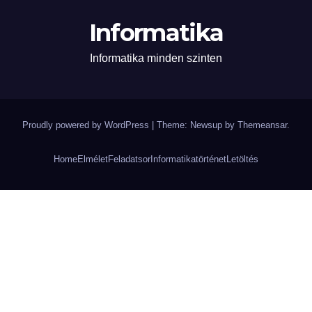
Informatika
Informatika minden szinten
Proudly powered by WordPress
|
Theme: Newsup by
Themeansar
.
Home
Elmélet
Feladatsor
Informatikatörténet
Letöltés