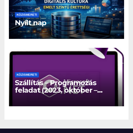
KÖZISMERETI
Nyílt nap
KÖZISMERETI
Szállítás – Programozás
feladat (2023. október –
közép)