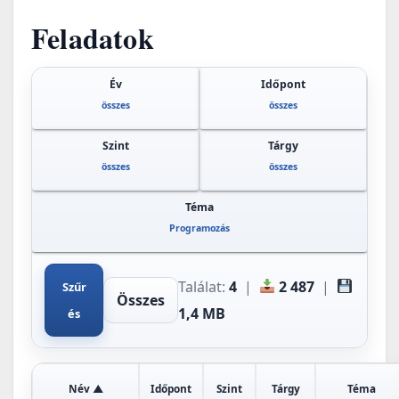
Feladatok
Év
Időpont
összes
összes
Szint
Tárgy
összes
összes
Téma
Programozás
Találat:
4
|
2 487
|
Szűr
Összes
1,4 MB
és
Név ▲
Időpont
Szint
Tárgy
Téma